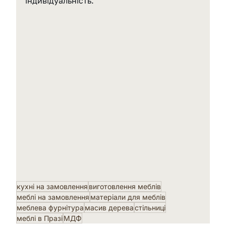
індивідуальність.
кухні на замовлення
виготовлення меблів
меблі на замовлення
матеріали для меблів
меблева фурнітура
масив дерева
стільниці
меблі в Празі
МДФ