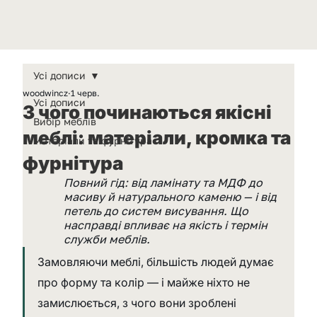
Усі дописи
woodwincz
1 черв.
Усі дописи
З чого починаються якісні
Вибір меблів
меблі: матеріали, кромка та
Матеріали та фурнітура
фурнітура
Повний гід: від ламінату та МДФ до 
масиву й натурального каменю — і від 
петель до систем висування. Що 
насправді впливає на якість і термін 
служби меблів.
Замовляючи меблі, більшість людей думає 
про форму та колір — і майже ніхто не 
замислюється, з чого вони зроблені 