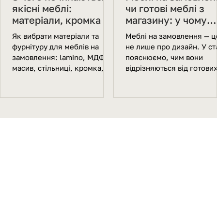
якісні меблі:
чи готові меблі з
матеріали, кромка та
магазину: у чому
фурнітура
різниця?
Як вибрати матеріали та
Меблі на замовлення — ц
фурнітуру для меблів на
не лише про дизайн. У ст
замовлення: lamino, МДФ,
пояснюємо, чим вони
масив, стільниці, кромка,
відрізняються від готови
Blum і Hettich. Поради
меблів із магазину, коли
WoodWin щодо якості.
варто обирати індивідуал
виготовлення та чому так
рішення особливо зручні
для квартир у Празі.