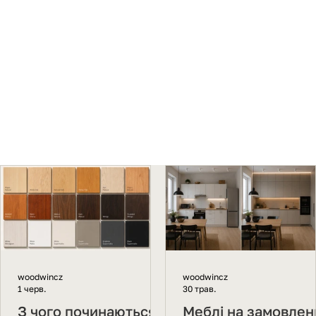
woodwincz
woodwincz
1 черв.
30 трав.
З чого починаються
Меблі на замовлен