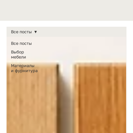
Все посты
Все посты
Выбор
мебели
Материалы
и фурнитура