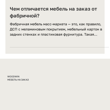
29 мая
Чем отличается мебель на заказ от
фабричной?
Фабричная мебель масс-маркета — это, как правило,
ДСП с меламиновым покрытием, мебельный картон в
задних стенках и пластиковая фурнитура. Такая
конструкция выдерживает несколько лет интенсивного
использования, а потом начинает скрипеть,
расшатываться и терять вид. Мебель на заказ от
ответственного мастера — это другая история. Толщина
плиты, тип кромки, класс фурнитуры, способ крепления
— всё это согласуется заранее и влияет на конечный
результат. В WoodWin мы работаем с л
WOODWIN
МЕБЕЛЬ НА ЗАКАЗ