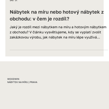
30. 5.
Nábytek na míru nebo hotový nábytek z
obchodu: v čem je rozdíl?
Jaký je rozdíl mezi nábytkem na míru a hotovým nábytkem
z obchodu? V článku vysvětlujeme, kdy se vyplatí zvolit
zakázkovou výrobu, jak nábytek na míru lépe využívá
prostor a proč je oblíbený hlavně v pražských bytech.
WOODWIN
NÁBYTEK NA MÍRU
|
PRAHA