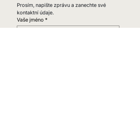
KONTAKTUJTE NÁS
Prosím, napište zprávu a zanechte své 
kontaktní údaje.
Vaše jméno
*
Tel/WhatsApp/Telegram
Email
Zpráva
*