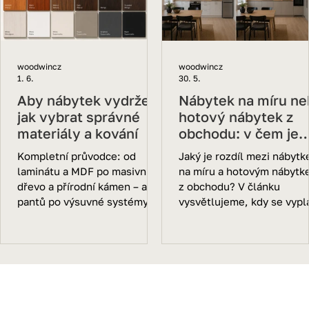
woodwincz
woodwincz
1. 6.
30. 5.
Aby nábytek vydržel:
Nábytek na míru ne
jak vybrat správné
hotový nábytek z
materiály a kování
obchodu: v čem je
rozdíl?
Kompletní průvodce: od
Jaký je rozdíl mezi nábyt
laminátu a MDF po masivní
na míru a hotovým nábyt
dřevo a přírodní kámen – a od
z obchodu? V článku
pantů po výsuvné systémy.
vysvětlujeme, kdy se vypla
Co skutečně ovlivňuje kvalitu
zvolit zakázkovou výrobu, 
a životnost.
nábytek na míru lépe využ
prostor a proč je oblíbený
hlavně v pražských bytech