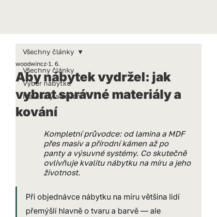
Všechny články
woodwincz
1. 6.
Všechny články
Aby nábytek vydržel: jak
Výběr nábytku
vybrat správné materiály a
Materiály a kování
kování
Kompletní průvodce: od lamina a MDF 
přes masiv a přírodní kámen až po 
panty a výsuvné systémy. Co skutečně 
ovlivňuje kvalitu nábytku na míru a jeho 
životnost.
Při objednávce nábytku na míru většina lidí 
přemýšlí hlavně o tvaru a barvě — ale 